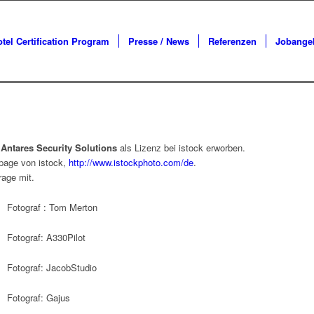
tel Certification Program
Presse / News
Referenzen
Jobange
t
Antares Security Solutions
als Lizenz bei istock erworben.
epage von istock,
http://www.istockphoto.com/de
.
rage mit.
Fotograf : Tom Merton
Fotograf: A330Pilot
Fotograf: JacobStudio
Fotograf: Gajus